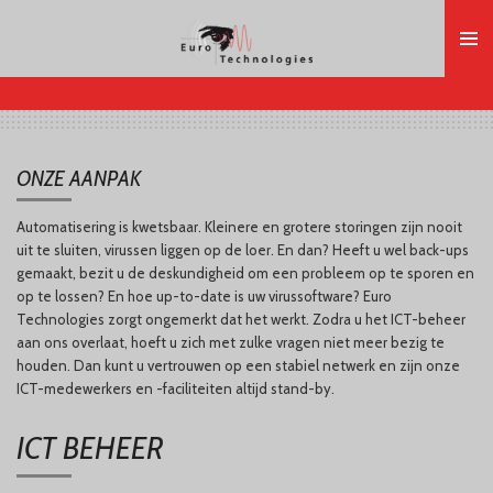
Ga
direct
naar
de
hoofdinhoud
ONZE AANPAK
Automatisering is kwetsbaar. Kleinere en grotere storingen zijn nooit
uit te sluiten, virussen liggen op de loer. En dan? Heeft u wel back-ups
gemaakt, bezit u de deskundigheid om een probleem op te sporen en
op te lossen? En hoe up-to-date is uw virussoftware? Euro
Technologies zorgt ongemerkt dat het werkt. Zodra u het ICT-beheer
aan ons overlaat, hoeft u zich met zulke vragen niet meer bezig te
houden. Dan kunt u vertrouwen op een stabiel netwerk en zijn onze
ICT-medewerkers en -faciliteiten altijd stand-by.
ICT BEHEER